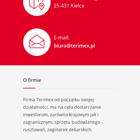
25-431 Kielce
E-mail:
biuro@terimex.pl
O firmie
Firma Terimex od początku swojej
działalności, ma na celu dostarczanie
inwestorom, zarówno krajowym jak i
zagranicznym, sprzętu budowlanego -
rusztowań, zaginarek dekarskich.