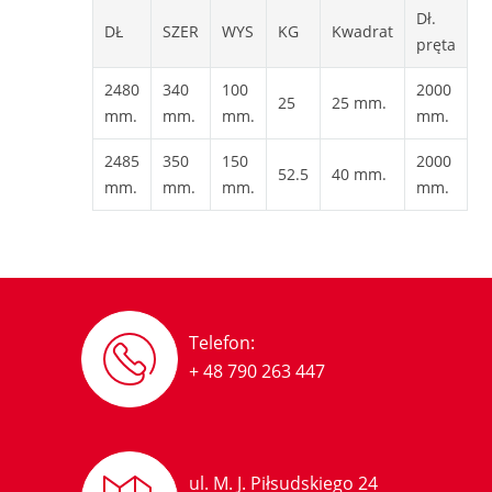
Dł.
DŁ
SZER
WYS
KG
Kwadrat
pręta
2480
340
100
2000
25
25 mm.
mm.
mm.
mm.
mm.
2485
350
150
2000
52.5
40 mm.
mm.
mm.
mm.
mm.
Telefon:
+ 48 790 263 447
ul. M. J. Piłsudskiego 24