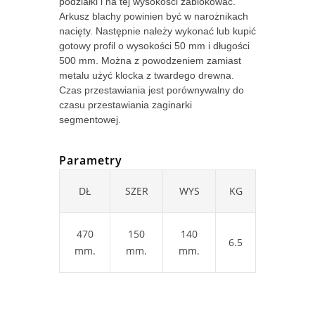
podziałki i na tej wysokości zablokować.
Arkusz blachy powinien być w narożnikach
nacięty. Następnie należy wykonać lub kupić
gotowy profil o wysokości 50 mm i długości
500 mm. Można z powodzeniem zamiast
metalu użyć klocka z twardego drewna.
Czas przestawiania jest porównywalny do
czasu przestawiania zaginarki
segmentowej.
Parametry
DŁ
SZER
WYS
KG
470
150
140
6.5
mm.
mm.
mm.