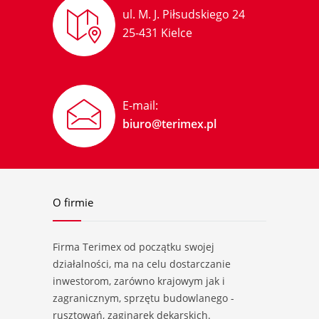
ul. M. J. Piłsudskiego 24
25-431 Kielce
E-mail:
biuro@terimex.pl
O firmie
Firma Terimex od początku swojej
działalności, ma na celu dostarczanie
inwestorom, zarówno krajowym jak i
zagranicznym, sprzętu budowlanego -
rusztowań, zaginarek dekarskich.