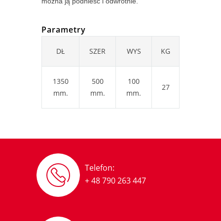
można ją podnieść i odwrotnie.
Parametry
DŁ
SZER
WYS
KG
1350
500
100
27
mm.
mm.
mm.
Telefon:
+ 48 790 263 447